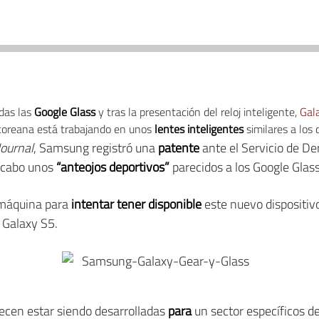
das las
Google Glass
y tras la presentación del reloj inteligente,
Gal
coreana está trabajando en unos
lentes inteligentes
similares a los 
Journal
, Samsung registró una
patente
ante el Servicio de D
a cabo unos
“anteojos deportivos”
parecidos a los Google Glass
 máquina para
intentar tener disponible
este nuevo dispositiv
o Galaxy S5.
ecen estar siendo desarrolladas
para
un sector específicos de