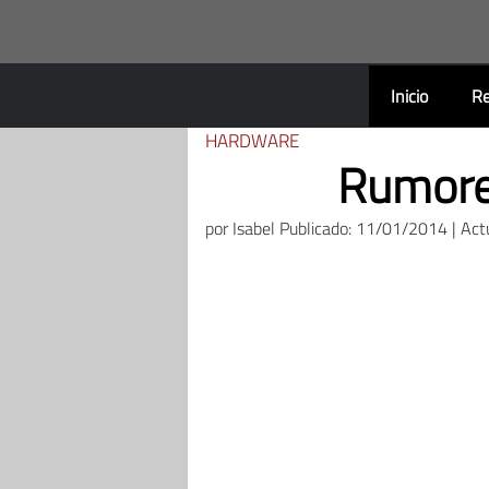
Saltar
al
contenido
Inicio
Re
HARDWARE
Rumore
por
Isabel
Publicado: 11/01/2014 | Act