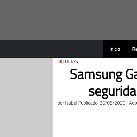
Saltar
al
contenido
Inicio
Re
NOTICIAS
Samsung Gal
segurida
por
Isabel
Publicado: 20/05/2020 | Act