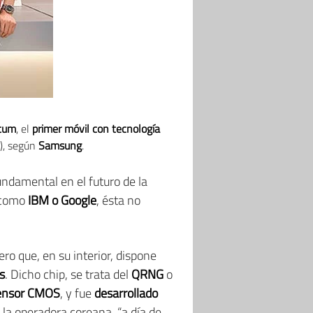
tum
, el
primer móvil con tecnología
), según
Samsung
.
undamental en el futuro de la
s como
IBM o Google
, ésta no
pero que, en su interior, dispone
s
. Dicho chip, se trata del
QRNG
o
ensor CMOS
, y fue
desarrollado
 la operadora coreana, “a día de