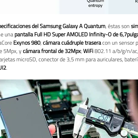
pecificaciones del Samsung Galaxy A Quantum
, éstas son
sim
ene una
pantalla Full HD Super AMOLED Infinity-O de 6,7pu
taCore
Exynos 980
,
cámara cuádruple trasera
con un sensor p
de 5Mpx, y
cámara frontal de 32Mpx
;
WiFi
802.11 a/b/g/n/ac
tarjetas microSD, conector de 3,5 mm para auriculares, bater
UI2
.