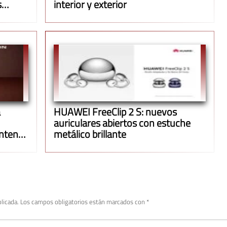
s
interior y exterior
a
HUAWEI FreeClip 2 S: nuevos
auriculares abiertos con estuche
antener
metálico brillante
licada.
Los campos obligatorios están marcados con
*