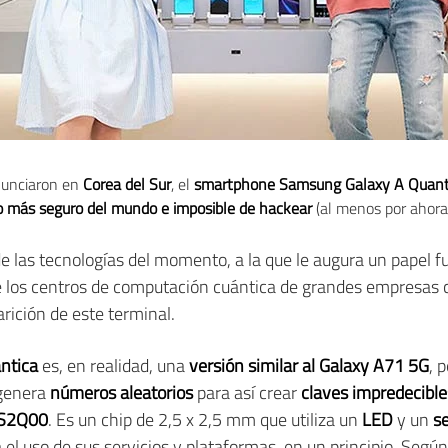
unciaron en
Corea del Sur
, el
smartphone Samsung Galaxy A Quan
o más seguro del mundo e imposible de hackear
(al menos por ahora
e las tecnologías del momento, a la que le augura un papel f
de los centros de computación cuántica de grandes empresa
rición de este terminal.
ántica
es, en realidad, una
versión similar al Galaxy A71 5G
, 
genera
números aleatorios
para así crear
claves impredecible
 S2Q00
. Es un chip de 2,5 x 2,5 mm que utiliza un
LED
y un
s
 el uso de sus servicios y plataformas, en un principio. Según