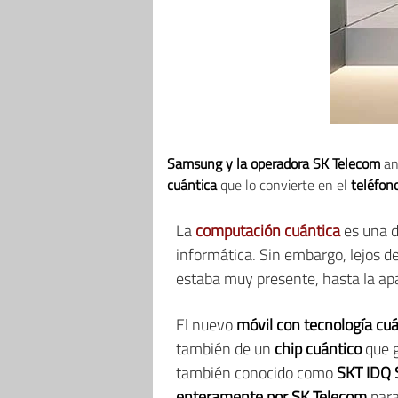
Samsung y la operadora SK Telecom
an
cuántica
que lo convierte en el
teléfon
La
computación cuántica
es una d
informática. Sin embargo, lejos 
estaba muy presente, hasta la apa
El nuevo
móvil con tecnología cu
también de un
chip cuántico
que 
también conocido como
SKT IDQ
enteramente por SK Telecom
para