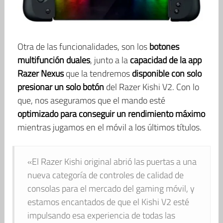
Otra de las funcionalidades, son los
botones
multifunción duales
, junto a la
capacidad de la app
Razer Nexus
que la tendremos
disponible con solo
presionar un solo botón
del Razer Kishi V2. Con lo
que, nos aseguramos que el mando esté
optimizado para conseguir un rendimiento máximo
mientras jugamos en el móvil a los últimos títulos.
«El Razer Kishi original abrió las puertas a una
nueva categoría de controles de calidad de
consolas para el mercado del gaming móvil, y
estamos encantados de que el Kishi V2 esté
impulsando esa experiencia de todas las