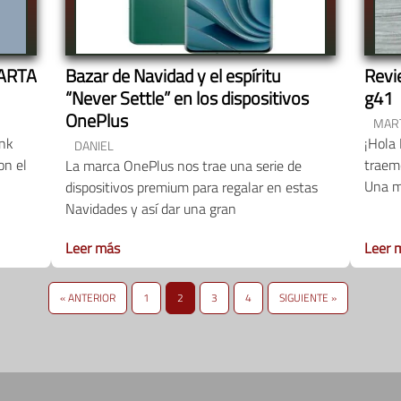
VARTA
Bazar de Navidad y el espíritu
Revi
“Never Settle” en los dispositivos
g41
OnePlus
MART
ank
¡Hola
DANIEL
on el
traemo
La marca OnePlus nos trae una serie de
Una ma
dispositivos premium para regalar en estas
Navidades y así dar una gran
Leer más
Leer 
« ANTERIOR
1
2
3
4
SIGUIENTE »