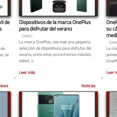
il de
Dispositivos de la marca OnePlus
OneP
s
para disfrutar del verano
su c
medi
DANIEL
La marca OnePlus, nos trae una pequeña
DANI
selección de dispositivos para disfrutar del
 de
La ma
verano, entre ellos, encontramos móviles,
al, se
primer
tablet, o
OnePlu
Leer más
Leer 
iews
Noticias