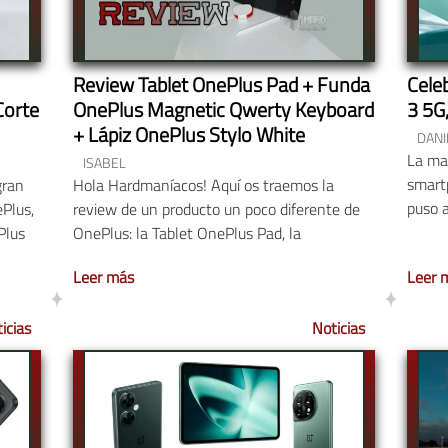
Review Tablet OnePlus Pad + Funda
Cele
Corte
OnePlus Magnetic Qwerty Keyboard
3 5G
+ Lápiz OnePlus Stylo White
DANI
La ma
ISABEL
smart
gran
Hola Hardmaníacos! Aquí os traemos la
puso a
Plus,
review de un producto un poco diferente de
Plus
OnePlus: la Tablet OnePlus Pad, la
Leer más
Leer 
icias
Noticias