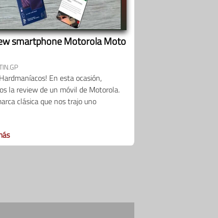
ew smartphone Motorola Moto
IN.GP
 Hardmaníacos! En esta ocasión,
s la review de un móvil de Motorola.
rca clásica que nos trajo uno
más