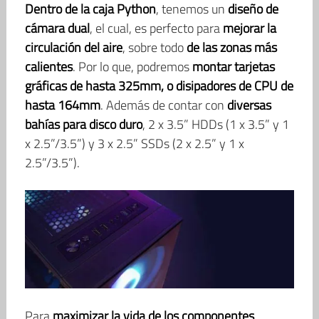
Dentro de la caja Python
, tenemos un
diseño de
cámara dual
, el cual, es perfecto para
mejorar la
circulación del aire
, sobre todo
de las zonas más
calientes
. Por lo que, podremos
montar tarjetas
gráficas de hasta 325mm, o disipadores de CPU de
hasta 164mm
. Además de contar con
diversas
bahías para disco duro
, 2 x 3.5” HDDs (1 x 3.5” y 1
x 2.5”/3.5”) y 3 x 2.5” SSDs (2 x 2.5” y 1 x
2.5”/3.5”).
Para
maximizar la vida de los componentes
,