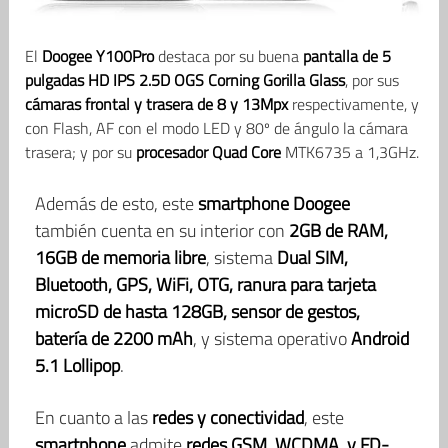
El
Doogee Y100Pro
destaca por su buena
pantalla de 5
pulgadas HD IPS 2.5D OGS Corning Gorilla Glass
, por sus
cámaras frontal y trasera de 8 y 13Mpx
respectivamente, y
con Flash, AF con el modo LED y 80º de ángulo la cámara
trasera; y por su
procesador Quad Core
MTK6735 a 1,3GHz.
Además de esto, este
smartphone Doogee
también cuenta en su interior con
2GB de RAM,
16GB de memoria libre
, sistema
Dual SIM,
Bluetooth, GPS, WiFi, OTG, ranura para tarjeta
microSD de hasta 128GB, sensor de gestos,
batería de 2200 mAh
, y sistema operativo
Android
5.1 Lollipop
.
En cuanto a las
redes y conectividad
, este
smartphone
admite
redes GSM, WCDMA, y FD-