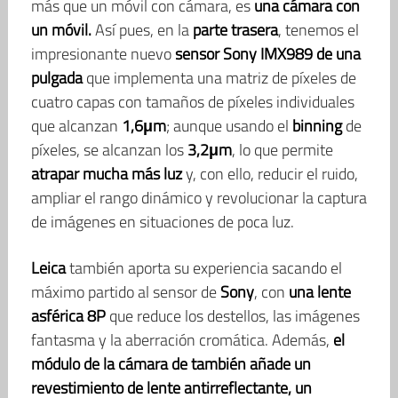
más que un móvil con cámara, es
una cámara con
un móvil.
Así pues, en la
parte trasera
, tenemos el
impresionante nuevo
sensor Sony IMX989 de una
pulgada
que implementa una matriz de píxeles de
cuatro capas con tamaños de píxeles individuales
que alcanzan
1,6μm
; aunque usando el
binning
de
píxeles, se alcanzan los
3,2μm
, lo que permite
atrapar mucha más luz
y, con ello, reducir el ruido,
ampliar el rango dinámico y revolucionar la captura
de imágenes en situaciones de poca luz.
Leica
también aporta su experiencia sacando el
máximo partido al sensor de
Sony
, con
una lente
asférica 8P
que reduce los destellos, las imágenes
fantasma y la aberración cromática. Además,
el
módulo de la cámara de también añade un
revestimiento de lente antirreflectante, un