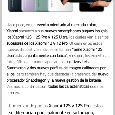
Hace poco, en un
evento orientado al mercado chino
,
Xiaomi
presentó a sus
nuevos smartphones buques insignia:
los Xiaomi 12S, 12S Pro y 12S Ultra
, los cuales van a ser los
sucesores de los Xiaomi 12 y 12 Pro
. Oficialmente, estos
nuevos dispositivos móviles se llaman
“Serie Xiaomi 12S
diseñada conjuntamente con Leica”
, y es que, los expertos
fotográficos alemanes aportan los
objetivos Leica
Summicron
y dos nuevos perfiles de imagen calibrados por
ellos
; pero también hay que destacar la presencia del
nuevo
procesador Snapdragon y la nueva gestión de la batería
.
Veamos, a continuación,
todas las características
que nos
ofrecen.
Comenzando por los
Xiaomi 12S y 12S Pro
, estos
se diferencian principalmente en su tamaño,