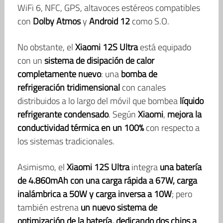
WiFi 6, NFC, GPS, altavoces estéreos compatibles
con
Dolby Atmos
y
Android 12
como S.O.
No obstante, el
Xiaomi 12S Ultra
está equipado
con un
sistema de disipación de calor
completamente nuevo
: una
bomba de
refrigeración tridimensional
con canales
distribuidos a lo largo del móvil que bombea
líquido
refrigerante condensado
. Según
Xiaomi
,
mejora la
conductividad térmica en un 100%
con respecto a
los sistemas tradicionales.
Asimismo, el
Xiaomi 12S Ultra
integra
una batería
de 4.860mAh con una carga rápida a 67W, carga
inalámbrica a 50W y carga inversa a 10W
; pero
también estrena
un nuevo sistema de
optimización de la batería, dedicando dos chips a