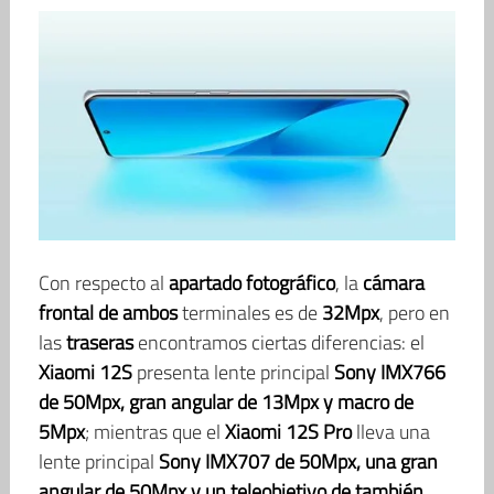
Con respecto al
apartado fotográfico
, la
cámara
frontal de ambos
terminales es de
32Mpx
, pero en
las
traseras
encontramos ciertas diferencias: el
Xiaomi 12S
presenta lente principal
Sony IMX766
de 50Mpx, gran angular de 13Mpx y macro de
5Mpx
; mientras que el
Xiaomi 12S Pro
lleva una
lente principal
Sony IMX707 de 50Mpx, una gran
angular de 50Mpx y un teleobjetivo de también