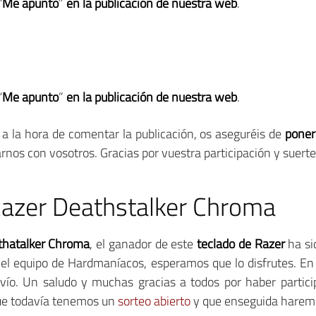
“
Me apunto
”
en la publicación de nuestra web
.
“
Me apunto
”
en la publicación de nuestra web
.
 la hora de comentar la publicación, os aseguréis de
poner
rnos con vosotros. Gracias por vuestra participación y suerte
Razer Deathstalker Chroma
thatalker Chroma
, el ganador de este
teclado de Razer
ha s
 el equipo de Hardmaníacos, esperamos que lo disfrutes. E
nvío. Un saludo y muchas gracias a todos por haber partic
que todavía tenemos un
sorteo abierto
y que enseguida haremo