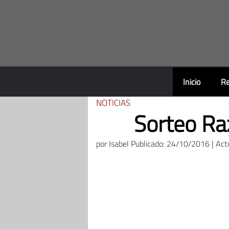
Saltar
al
contenido
Inicio
Re
NOTICIAS
Sorteo Ra
por
Isabel
Publicado: 24/10/2016 | Act