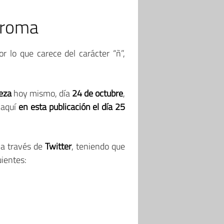
hroma
por lo que carece del carácter “ñ”,
eza
hoy mismo, día
24 de octubre
,
 aquí
en esta publicación el día 25
 a través de
Twitter
, teniendo que
uientes: