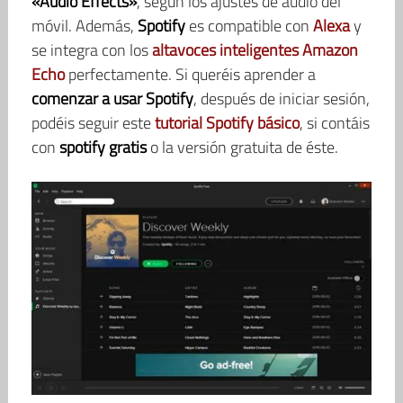
«Audio Effects»
, según los ajustes de audio del
móvil. Además,
Spotify
es compatible con
Alexa
y
se integra con los
altavoces inteligentes
Amazon
Echo
perfectamente. Si queréis aprender a
comenzar a usar Spotify
, después de iniciar sesión,
podéis seguir este
tutorial Spotify básico
, si contáis
con
spotify gratis
o la versión gratuita de éste.