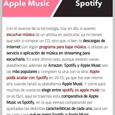
Con el avance de la tecnología, hoy en día, si quieres
escuchar música
de un artista en particular, ya no tienes
que salir a comprar un CD, sino que, o bien la
descargas de
Internet
con algún
programa para bajar música
, o utilizas un
servicio o aplicación de música en streaming para
escucharla
. En este último caso, aunque existen varias
plataformas, además de
Amazon
,
Spotify y Apple Music
son
las
más populares
y compiten la una con la otra.
Apple
podía acabar con Spotify
en 2015, ya que fue ese mismo
año cuando lanzó su plataforma
Apple Music
. Y como para
muchos de vosotros
elegir entre
spotify vs apple music
no
os es fácil, aquí os traemos esta
comparativa de Apple
Music vs Spotify
, en la que iremos comparando por
apartados las distintas
características de cada uno
, para ver
en cada caso
qué es mejor Spotify o Apple Music
.