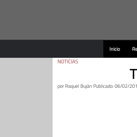
Saltar
al
contenido
Inicio
Re
NOTICIAS
T
por
Raquel Buján
Publicado: 06/02/201