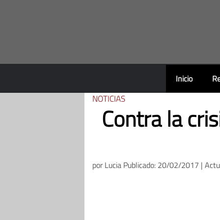
Saltar
al
contenido
Inicio
Re
NOTICIAS
Contra la cri
por
Lucia
Publicado: 20/02/2017 | Act