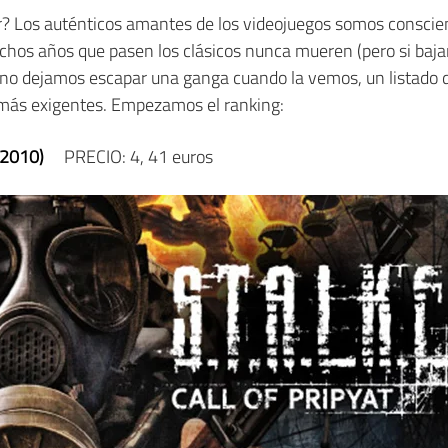
r? Los auténticos amantes de los videojuegos somos conscien
chos años que pasen los clásicos nunca mueren (pero si bajan
 no dejamos escapar una ganga cuando la vemos, un listado 
s más exigentes. Empezamos el ranking:
 (2010)
PRECIO: 4, 41 euros