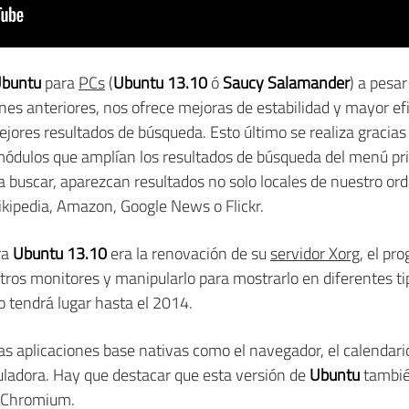
buntu
para
PCs
(
Ubuntu 13.10
ó
Saucy Salamander
) a pesa
nes anteriores, nos ofrece mejoras de estabilidad y mayor efi
res resultados de búsqueda. Esto último se realiza gracias a
ódulos que amplían los resultados de búsqueda del menú pri
 buscar, aparezcan resultados no solo locales de nuestro ord
kipedia, Amazon, Google News o Flickr.
ra
Ubuntu 13.10
era la renovación de su
servidor
Xorg
, el pr
 otros monitores y manipularlo para mostrarlo en diferentes t
no tendrá lugar hasta el 2014.
as aplicaciones base nativas como el navegador, el calendario, 
culadora. Hay que destacar que esta versión de
Ubuntu
tambié
e Chromium.