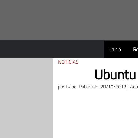
Saltar
al
contenido
Inicio
Re
NOTICIAS
Ubuntu 
por
Isabel
Publicado: 28/10/2013 | Act