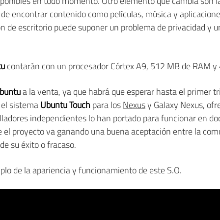
disponibles en todo momento. Otro elemento que cambia son
n de encontrar contenido como películas, música y aplicacio
ión de escritorio puede suponer un problema de privacidad y u
tu
contarán con un procesador Córtex A9, 512 MB de RAM y 
buntu
a la venta, ya que habrá que esperar hasta el primer t
 el sistema
Ubuntu Touch
para los
Nexus
y Galaxy Nexus, ofr
olladores independientes lo han portado para funcionar en d
e el proyecto va ganando una buena aceptación entre la comu
e su éxito o fracaso.
lo de la apariencia y funcionamiento de este S.O.