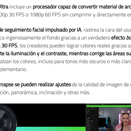
ltra
incluye un
procesador capaz de convertir material de ar
0p 30 FPS o 1080p 60 FPS sin comprimir y directamente en
e seguimiento facial impulsado por IA
, rastrea la cara del u
oca ingeniosamente el fondo gracias a un verdadero
efecto
b
a 30 FPS
, los creadores pueden lograr colores reales gracias a
e la iluminación y el contraste, mientras corrige las áreas 
ealzan los colores, incluso para tonos más oscuros o más claro
plementario.
ynapse se pueden realizar ajustes
de la calidad de imagen de
ación, panorámica, inclinación y otras más.