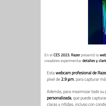
En el
CES 2023
,
Razer
presentó la
web
creadores experimentar
detalles y clar
Esta
webcam profesional de Raze
píxel de
2.9
μm
, para capturar má
Además, para maximizar todo su p
personalizada
, que puede captur
claras y nítidas, incluso con condi