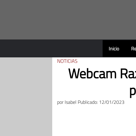
Saltar
al
contenido
Inicio
Re
NOTICIAS
Webcam Raze
p
por
Isabel
Publicado: 12/01/2023