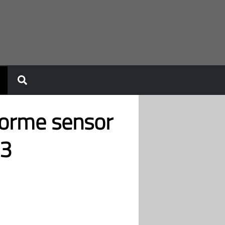
norme sensor
23