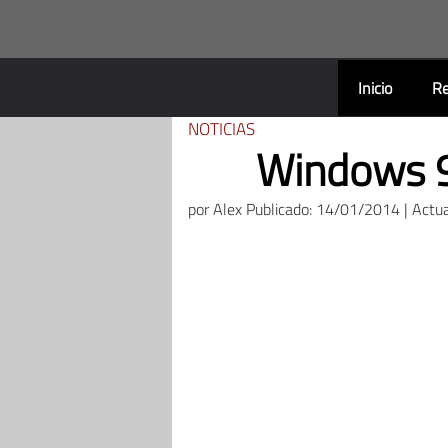
Saltar
al
contenido
Inicio
Re
NOTICIAS
Windows 9
por
Alex
Publicado: 14/01/2014 | Actu