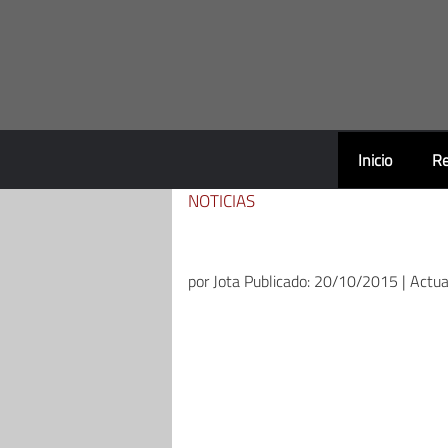
Saltar
al
contenido
Inicio
Re
NOTICIAS
por
Jota
Publicado: 20/10/2015 | Actu