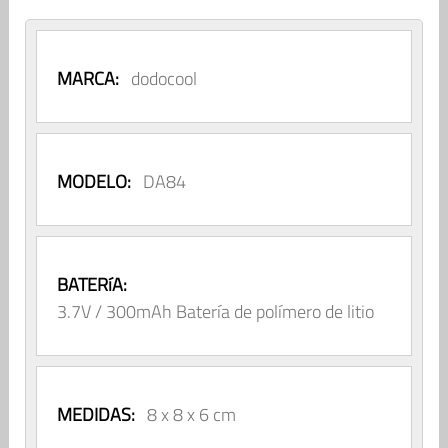
MARCA:
dodocool
MODELO:
DA84
BATERíA:
3.7V / 300mAh Batería de polímero de litio
MEDIDAS:
8 x 8 x 6 cm