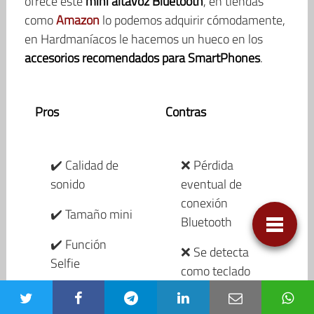
ofrece este
mini altavoz Bluetooth
, en tiendas
como
Amazon
lo podemos adquirir cómodamente,
en Hardmaníacos le hacemos un hueco en los
accesorios recomendados para SmartPhones
.
Pros
Contras
✔️ Calidad de
❌ Pérdida
sonido
eventual de
conexión
✔️ Tamaño mini
Bluetooth
✔️ Función
❌ Se detecta
Selfie
como teclado
✔️ Manos libres