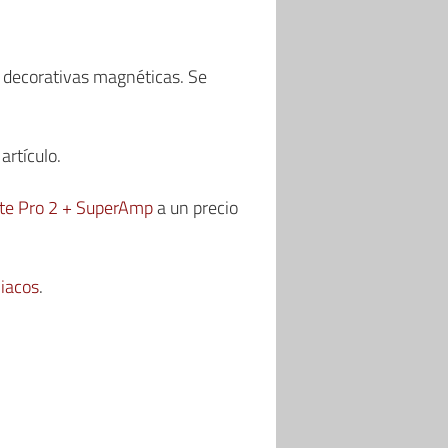
s decorativas magnéticas. Se
artículo.
ite Pro 2 + SuperAmp
a un precio
iacos
.