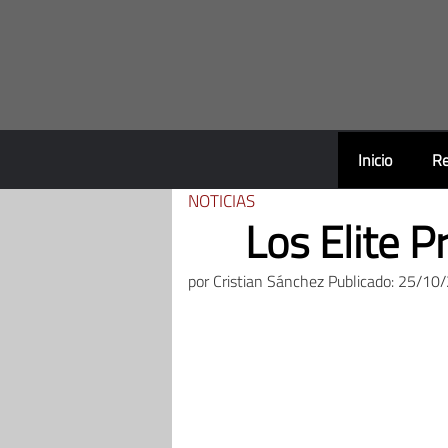
Saltar
al
contenido
Inicio
Re
NOTICIAS
Los Elite P
por
Cristian Sánchez
Publicado: 25/10