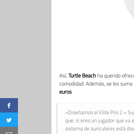
Así,
Turtle Beach
ha querido ofrece
comodidad. Además, se les suma un
euros
.
«Diseñamos el Elite Pro 2 + Su
que, si eres un jugador que va 
sistema de auriculares está di