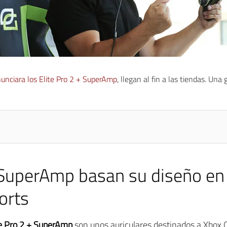
unciara los Elite Pro 2 + SuperAmp
, llegan al fin a las tiendas. Una
 SuperAmp basan su diseño en 
orts
te Pro 2 + SuperAmp
son unos auriculares destinados a Xbox 