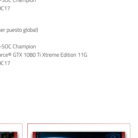
00C17
er puesto global)
9-SOC Champion
rce® GTX 1080 Ti Xtreme Edition 11G
00C17