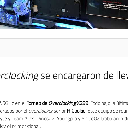
rclocking
se encargaron de lle
7.5GHz en el
Torneo de
Overclocking
X299
. Todo bajo la últi
iderados por el
overclocker
serior
HiCookie
, este equipo se reu
byte y Team AU’s. Dinos22, Youngpro y SnipeOZ trabajaron d
k
y el primer global.