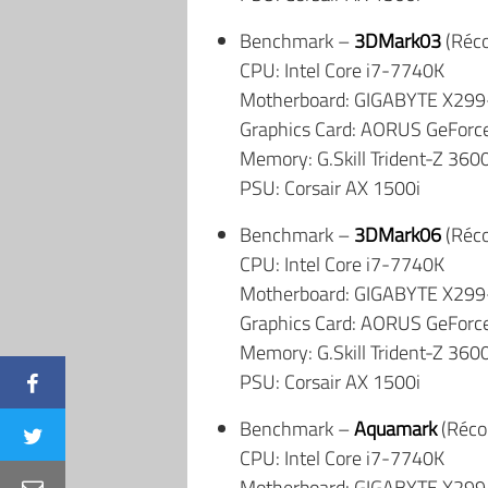
Benchmark –
3DMark03
(Réco
CPU: Intel Core i7-7740K
Motherboard: GIGABYTE X29
Graphics Card: AORUS GeForc
Memory: G.Skill Trident-Z 36
PSU: Corsair AX 1500i
Benchmark –
3DMark06
(Réco
CPU: Intel Core i7-7740K
Motherboard: GIGABYTE X29
Graphics Card: AORUS GeForc
Memory: G.Skill Trident-Z 36
PSU: Corsair AX 1500i
Benchmark –
Aquamark
(Réco
CPU: Intel Core i7-7740K
Motherboard: GIGABYTE X29