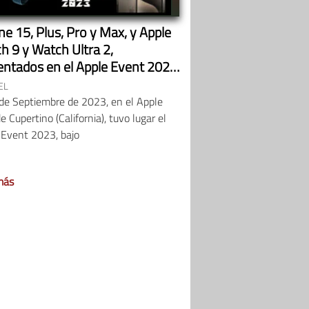
e 15, Plus, Pro y Max, y Apple
h 9 y Watch Ultra 2,
entados en el Apple Event 2023
eptiembre
EL
 de Septiembre de 2023, en el Apple
e Cupertino (California), tuvo lugar el
 Event 2023, bajo
más