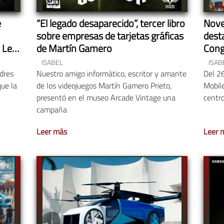
e
“El legado desaparecido”, tercer libro
Nove
sobre empresas de tarjetas gráficas
dest
 Let
de Martín Gamero
Cong
ISABEL
ISAB
dres
Nuestro amigo informático, escritor y amante
Del 26
que la
de los videojuegos Martín Gamero Prieto,
Mobil
presentó en el museo Arcade Vintage una
centro
campaña
Leer más
Leer 