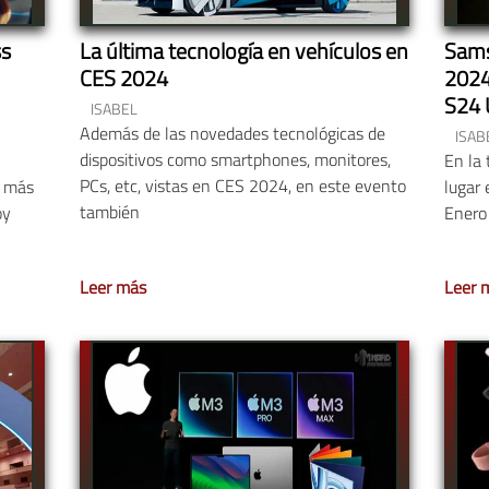
ss
La última tecnología en vehículos en
Sams
CES 2024
2024
S24 U
ISABEL
Gala
Además de las novedades tecnológicas de
ISAB
dispositivos como smartphones, monitores,
En la 
PCs, etc, vistas en CES 2024, en este evento
o más
lugar
también
oy
Enero
Leer más
Leer 