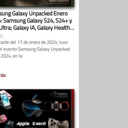
ung Galaxy Unpacked Enero
: Samsung Galaxy S24, S24+ y
ltra; Galaxy IA, Galaxy Health y
xy Ring
EL
tarde del 17 de enero de 2024, tuvo
 el evento Samsung Galaxy Unpacked
 2024, en la
más