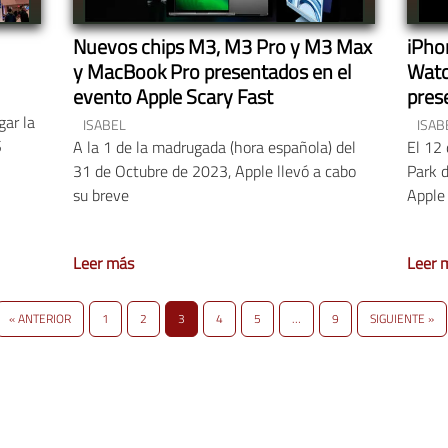
Nuevos chips M3, M3 Pro y M3 Max
iPhon
y MacBook Pro presentados en el
Watc
evento Apple Scary Fast
pres
de S
gar la
ISABEL
ISAB
S
A la 1 de la madrugada (hora española) del
El 12
31 de Octubre de 2023, Apple llevó a cabo
Park d
su breve
Apple
Leer más
Leer 
« ANTERIOR
1
2
3
4
5
…
9
SIGUIENTE »