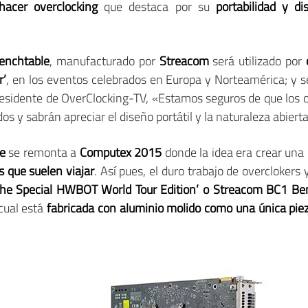
hacer overclocking
que destaca por su
portabilidad y di
enchtable
, manufacturado por
Streacom
será utilizado por
r’
, en los eventos celebrados en Europa y Norteamérica; y s
idente de OverClocking-TV, «Estamos seguros de que los ov
s y sabrán apreciar el diseño portátil y la naturaleza abiert
e
se remonta a
Computex 2015
donde la idea era crear una
s que suelen viajar
. Así pues, el duro trabajo de overclokers
the Special HWBOT World Tour Edition’ o Streacom BC1 Be
 cual está
fabricada con aluminio molido como una única pie