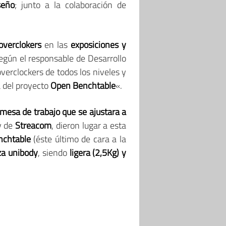
seño
; junto a la colaboración de
overclokers
en las
exposiciones y
egún el responsable de Desarrollo
erclockers de todos los niveles y
a del proyecto
Open Benchtable
«.
mesa de trabajo que se ajustara a
 y de
Streacom
, dieron lugar a esta
nchtable
(éste último de cara a la
za unibody
, siendo
ligera (2,5Kg) y