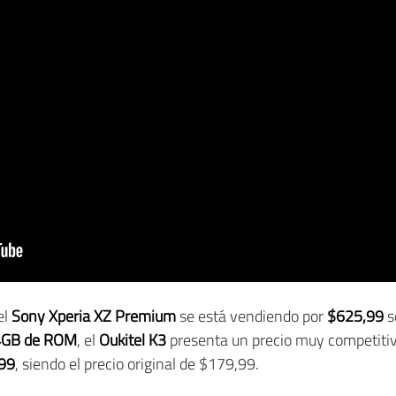
el
Sony Xperia XZ Premium
se está vendiendo por
$625,99
s
4GB de ROM
, el
Oukitel K3
presenta un precio muy competitiv
99
, siendo el precio original de $179,99.