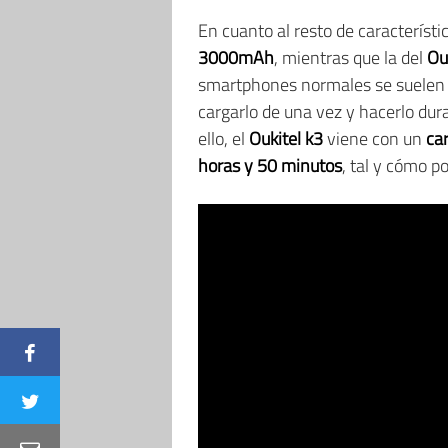
En cuanto al resto de característi
3000mAh
, mientras que la del
Ou
smartphones normales se suelen car
cargarlo de una vez y hacerlo du
ello, el
Oukitel k3
viene con un
ca
horas y 50 minutos
, tal y cómo po