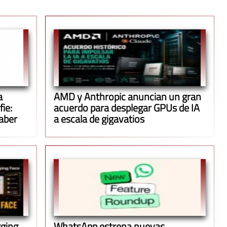
a
AMD y Anthropic anuncian un gran
ie:
acuerdo para desplegar GPUs de IA
aber
a escala de gigavatios
gging
WhatsApp estrena nuevas