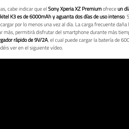
cas, cabe indicar que el
Sony Xperia XZ Premium
ofrece
un dí
kitel K3 es de 6000mAh y aguanta dos días de uso intenso
. 
gar por lo menos una vez al día. La carga frecuente daña la 
rar más, permitirá disfrutar del smartphone durante más tie
rgador rápido de 9V/2A
, el cual puede cargar la batería de
déis ver en el siguiente vídeo.