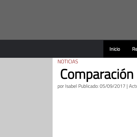
Saltar
al
contenido
Inicio
Re
NOTICIAS
Comparación 
por
Isabel
Publicado: 05/09/2017 | Act