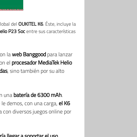
lobal del
OUKITEL K6
. Éste, incluye la
elio P23 Soc
entre sus características
on la
web Banggood
para lanzar
con el
procesador MediaTek Helio
adas
, sino también por su alto
on una
batería de 6300 mAh
.
 le demos, con una carga,
el K6
la con diversos juegos online por
ría llegar a soportar el uso