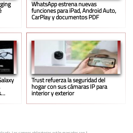
gging
WhatsApp estrena nuevas
é
funciones para iPad, Android Auto,
CarPlay y documentos PDF
Galaxy
Trust refuerza la seguridad del
,
hogar con sus cámaras IP para
s
interior y exterior
licada.
Los campos obligatorios están marcados con
*