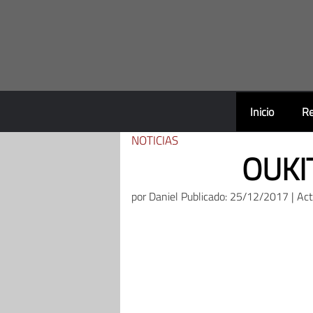
Saltar
al
contenido
Inicio
Re
NOTICIAS
OUKIT
por
Daniel
Publicado: 25/12/2017 | Ac