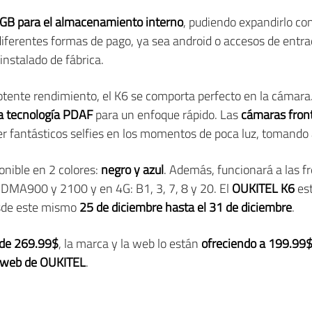
GB para el almacenamiento interno
, pudiendo expandirlo co
iferentes formas de pago, ya sea android o accesos de entra
einstalado de fábrica.
 potente rendimiento, el K6 se comporta perfecto en la cámar
la tecnología PDAF
para un enfoque rápido. Las
cámaras fron
er fantásticos selfies en los momentos de poca luz, tomando 
onible en 2 colores:
negro y azul
. Además, funcionará a las f
MA900 y 2100 y en 4G: B1, 3, 7, 8 y 20. El
OUKITEL K6
est
esde este mismo
25 de diciembre hasta el 31 de diciembre
.
s de 269.99$
, la marca y la web lo están
ofreciendo a 199.99
web de OUKITEL
.