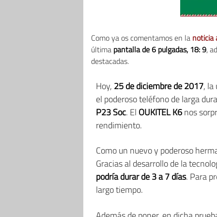
Como ya os comentamos en la
noticia 
última
pantalla de 6 pulgadas, 18: 9
, 
destacadas.
Hoy,
25 de diciembre de 2017
, l
el poderoso teléfono de larga dura
P23 Soc
. El
OUKITEL K6
nos sorpr
rendimiento.
Como un nuevo y poderoso herma
Gracias al desarrollo de la tecnolo
podría durar de 3 a 7 días
. Para p
largo tiempo.
Además de poner, en dicha prueba