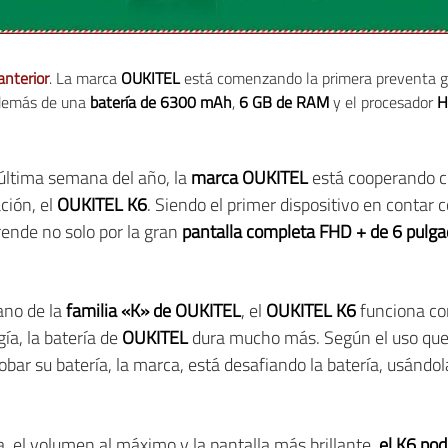
anterior
. La marca
OUKITEL
está comenzando la primera preventa g
además de una
batería de 6300 mAh
,
6 GB de RAM
y el procesador
H
a última semana del año, la
marca OUKITEL
está cooperando c
ción, el
OUKITEL K6
. Siendo el primer dispositivo en contar 
ende no solo por la gran
pantalla completa FHD + de 6 pulg
no de la
familia «K» de OUKITEL
, el
OUKITEL K6
funciona c
gía, la batería de
OUKITEL
dura mucho más. Según el uso que
robar su batería, la marca, está desafiando la batería, usándo
, el volumen al máximo y la pantalla más brillante,
el K6 pod