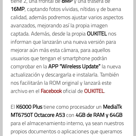
tiene 2, una frontal de
8MP
y una trasera de
16MP
, captando fotos vívidas, nítidas y de buena
calidad, además podremos ajustar varios aspectos
avanzados, mejorando así la propia imagen
captada. Además, desde la propia
OUKITEL
nos
informan que lanzarán una nueva versión para
mejorar aún más esta cámara, para aquellos
usuarios que tengan el smartphone podrán
comprobar en la
APP “Wireless Update”
la nueva
actualización y descargarla e instalarla. También
nos facilitarán la ROM original y lanzará este
archivo en el
Facebook
oficial de
OUKITEL
.
El
K6000 Plus
tiene como procesador un
MediaTk
MT6750T Octacore A53
con
4GB de RAM y 64GB
para el almacenamiento interno, ya sean nuestros
propios documentos o aplicaciones que queramos