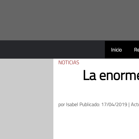
Saltar
al
contenido
Inicio
Re
NOTICIAS
La enorme
por
Isabel
Publicado: 17/04/2019 | Act