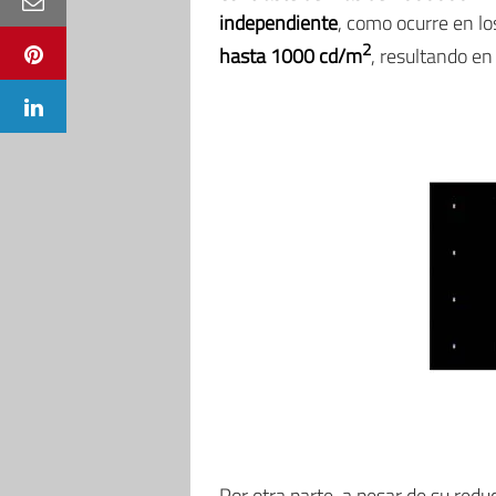
independiente
, como ocurre en l
2
hasta 1000 cd/m
, resultando en
Por otra parte, a pesar de su redu