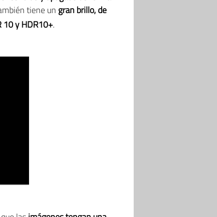
ambién tiene un
gran brillo, de
DR 10 y HDR10+
.
que las
imágenes tengan una