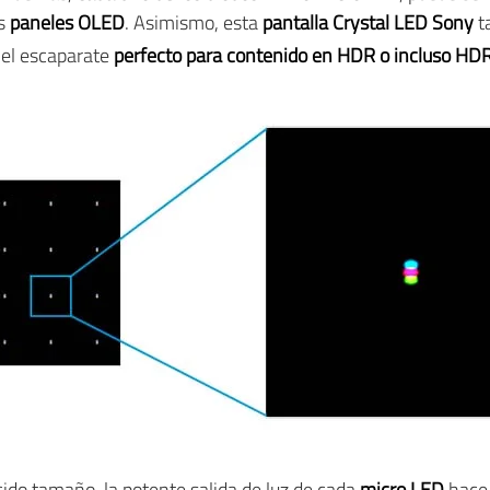
os
paneles OLED
. Asimismo, esta
pantalla Crystal LED Sony
t
 el escaparate
perfecto para contenido en HDR o incluso H
cido tamaño, la potente salida de luz de cada
micro LED
hace 