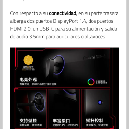
Con respecto a su
conectividad
, en su parte trasera
alberga dos puertos DisplayPort 1.4, dos puertos
HDMI 2.0, un USB-C para su alimentación y salida
de audio 3.5mm para auriculares o altavoces.