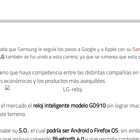
aba que Samsung le seguía los pasos a Google y a Apple con su
Sam
LG
también se ha unido a esta carrera, ya que se rumorea que esta
eno que haya competencia entre las distintas compañías en l
ás económicos y los productos más asequibles.
 el mercado el
reloj inteligente modelo GD910
sin lograr muc
ste terreno.
 sabe su
S.O
., el cual
podría ser Android o Firefox OS
; sin emb
y que incluya conexión
Bluetooth 4.0
y que permita controlar