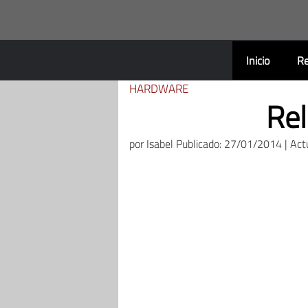
Saltar
al
contenido
Inicio
Re
HARDWARE
Rel
por
Isabel
Publicado: 27/01/2014 | Act