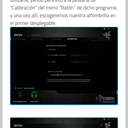
“Calibración” del menú “Ratón” de dicho programa,
y una vez allí, escogeremos nuestra alfombrilla en
el primer desplegable.