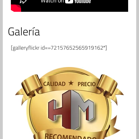
Galería
[galleryflickr id=»72157652565919162″]