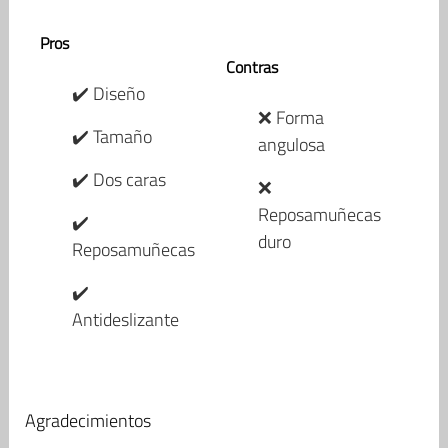
Pros
Contras
✔️ Diseño
❌ Forma
✔️ Tamaño
angulosa
✔️ Dos caras
❌
Reposamuñecas
✔️
duro
Reposamuñecas
✔️
Antideslizante
Agradecimientos