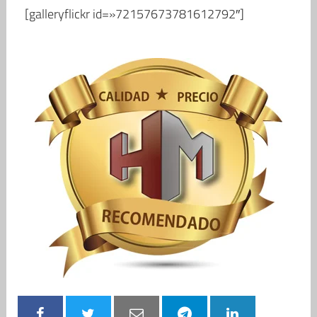
[galleryflickr id=»72157673781612792″]