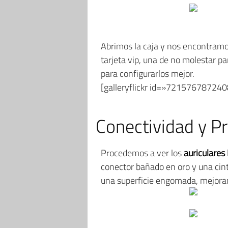
Abrimos la caja y nos encontramos 
tarjeta vip, una de no molestar p
para configurarlos mejor.
[galleryflickr id=»72157678724
Conectividad y P
Procedemos a ver los
auriculare
conector bañado en oro y una cint
una superficie engomada, mejoran