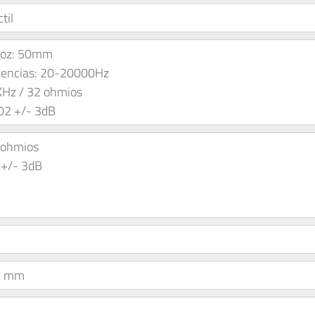
til
voz: 50mm
uencias: 20-20000Hz
KHz / 32 ohmios
102 +/- 3dB
 ohmios
 +/- 3dB
85 mm