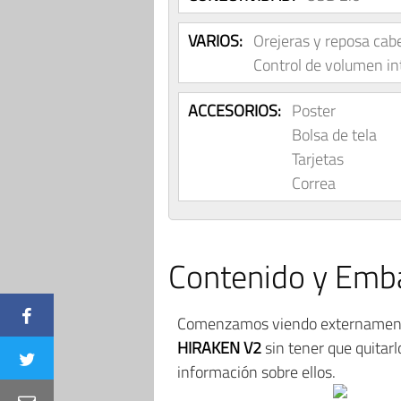
VARIOS:
Orejeras y reposa cab
Control de volumen in
ACCESORIOS:
Poster
Bolsa de tela
Tarjetas
Correa
Contenido y Emba
Comenzamos viendo externamente 
HIRAKEN V2
sin tener que quitar
información sobre ellos.