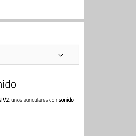
nido
N V2
, unos auriculares con
sonido