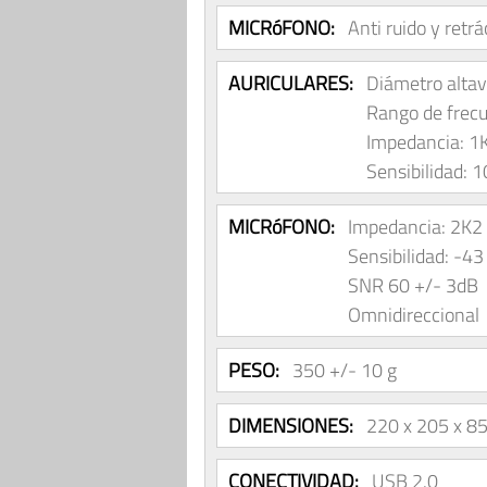
MICRóFONO:
Anti ruido y retrác
AURICULARES:
Diámetro alta
Rango de frec
Impedancia: 1
Sensibilidad: 
MICRóFONO:
Impedancia: 2K2
Sensibilidad: -43
SNR 60 +/- 3dB
Omnidireccional
PESO:
350 +/- 10 g
DIMENSIONES:
220 x 205 x 
CONECTIVIDAD:
USB 2.0