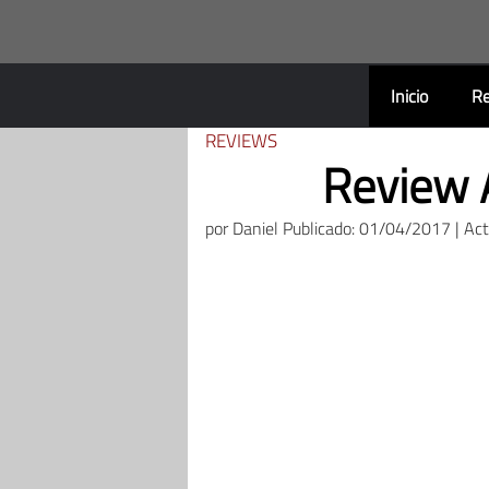
Saltar
al
contenido
Inicio
Re
REVIEWS
Review 
por
Daniel
Publicado: 01/04/2017 | Ac