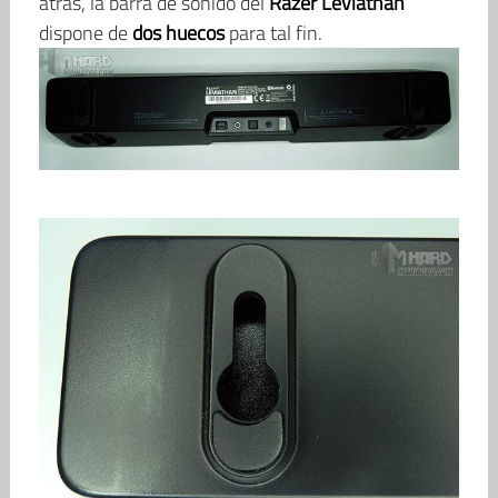
atrás, la barra de sonido del
Razer Leviathan
dispone de
dos huecos
para tal fin.