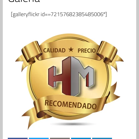
[galleryflickr id=»72157682385485006″]