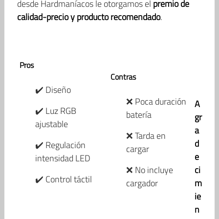
desde Hardmaníacos le otorgamos el
premio de
calidad-precio y producto recomendado
.
Pros
Contras
✔️ Diseño
❌ Poca duración
A
✔️ Luz RGB
batería
gr
ajustable
a
❌ Tarda en
d
✔️ Regulación
cargar
e
intensidad LED
❌ No incluye
ci
✔️ Control táctil
cargador
m
ie
n