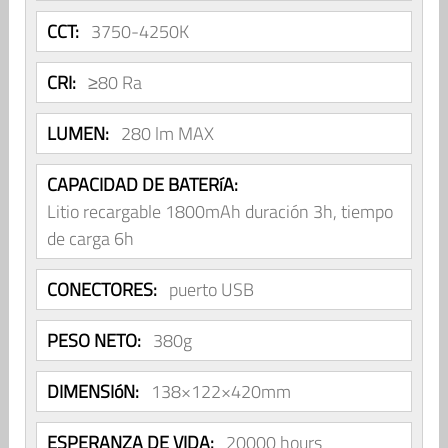
CCT:
3750-4250K
CRI:
≥80 Ra
LUMEN:
280 lm MAX
CAPACIDAD DE BATERíA:
Litio recargable 1800mAh duración 3h, tiempo
de carga 6h
CONECTORES:
puerto USB
PESO NETO:
380g
DIMENSIóN:
138×122×420mm
ESPERANZA DE VIDA:
20000 hours