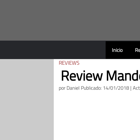
Saltar
al
contenido
Inicio
Re
REVIEWS
Review Mando
por
Daniel
Publicado: 14/01/2018 | Ac