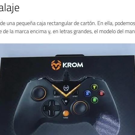
laje
de una pequeña caja rectangular de cartón. En ella, podemos 
 de la marca encima y, en letras grandes, el modelo del ma