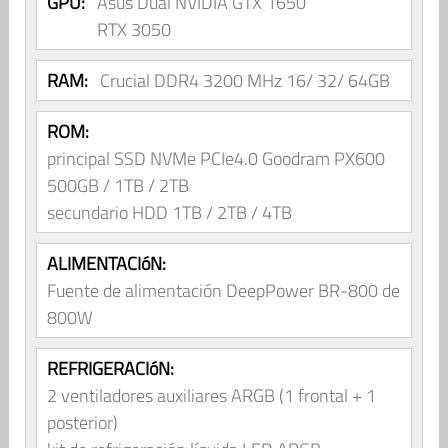
GPU:
Asus Dual NVIDIA GTX 1650
RTX 3050
RAM:
Crucial DDR4 3200 MHz 16/ 32/ 64GB
ROM:
principal SSD NVMe PCIe4.0 Goodram PX600
500GB / 1TB / 2TB
secundario HDD 1TB / 2TB / 4TB
ALIMENTACIóN:
Fuente de alimentación DeepPower BR-800 de
800W
REFRIGERACIóN:
2 ventiladores auxiliares ARGB (1 frontal + 1
posterior)