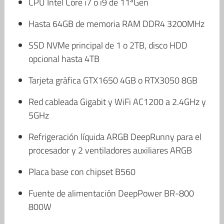
CPU Intel Core i7 o i9 de 11ªGen
Hasta 64GB de memoria RAM DDR4 3200MHz
SSD NVMe principal de 1 o 2TB, disco HDD
opcional hasta 4TB
Tarjeta gráfica GTX1650 4GB o RTX3050 8GB
Red cableada Gigabit y WiFi AC1200 a 2.4GHz y
5GHz
Refrigeración líquida ARGB DeepRunny para el
procesador y 2 ventiladores auxiliares ARGB
Placa base con chipset B560
Fuente de alimentación DeepPower BR-800
800W