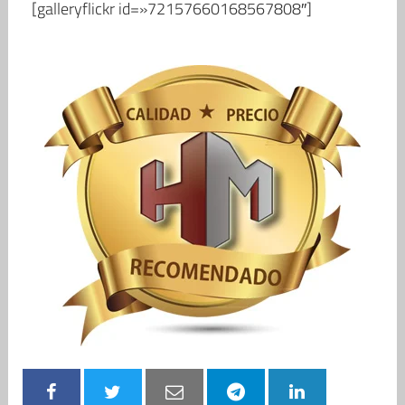
[galleryflickr id=»72157660168567808″]