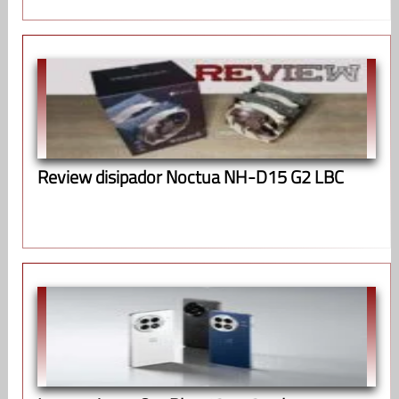
Review disipador Noctua NH-D15 G2 LBC