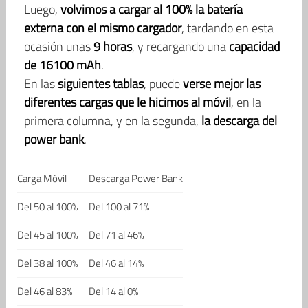
Luego,
volvimos a cargar al 100% la batería
externa con el mismo cargador
, tardando en esta
ocasión unas
9 horas
, y recargando una
capacidad
de 16100 mAh
.
En las
siguientes tablas
, puede
verse mejor las
diferentes cargas que le hicimos al móvil
, en la
primera columna, y en la segunda,
la descarga del
power bank
.
Carga Móvil
Descarga Power Bank
Del 50 al 100%
Del 100 al 71%
Del 45 al 100%
Del 71 al 46%
Del 38 al 100%
Del 46 al 14%
Del 46 al 83%
Del 14 al 0%