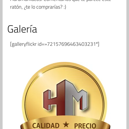
ratón, ¿te lo comprarías? :)
Galería
[galleryflickr id=»72157696463403231″]