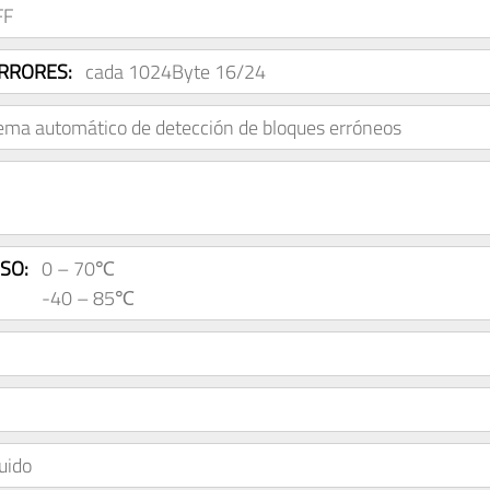
FF
RRORES:
cada 1024Byte 16/24
ema automático de detección de bloques erróneos
SO:
0 – 70℃
-40 – 85℃
luido