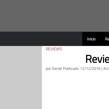
Saltar
al
contenido
Inicio
Re
REVIEWS
Revi
por
Daniel
Publicado: 12/12/2016 | Ac