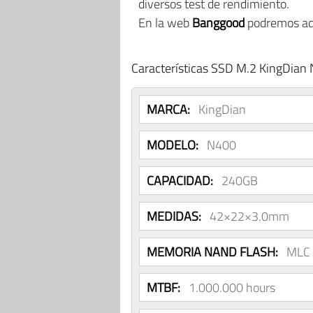
diversos test de rendimiento.
En la web
Banggood
podremos adq
Características SSD M.2 KingDian
MARCA:
KingDian
MODELO:
N400
CAPACIDAD:
240GB
MEDIDAS:
42×22×3.0mm
MEMORIA NAND FLASH:
MLC
MTBF:
1.000.000 hours