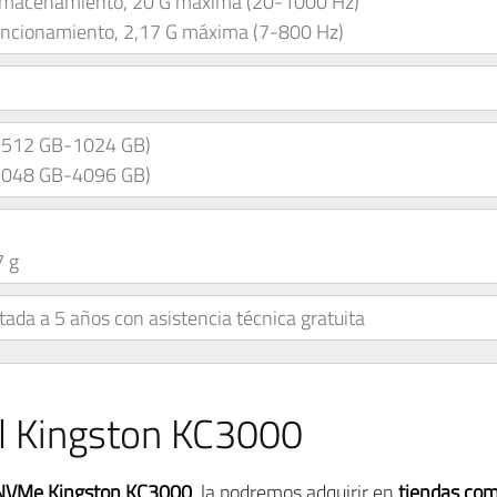
lmacenamiento, 20 G máxima (20-1000 Hz)
uncionamiento, 2,17 G máxima (7-800 Hz)
 (512 GB-1024 GB)
(2048 GB-4096 GB)
 g
tada a 5 años con asistencia técnica gratuita
l Kingston KC3000
 NVMe Kingston KC3000
, la podremos adquirir en
tiendas co