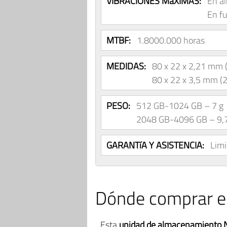
VIBRACIONES MáXIMAS:
En a
En f
MTBF:
1.8000.000 horas
MEDIDAS:
80 x 22 x 2,21 mm
80 x 22 x 3,5 mm 
PESO:
512 GB-1024 GB – 7 g
2048 GB-4096 GB – 9,7
GARANTíA Y ASISTENCIA:
Limi
Dónde comprar e
Esta
unidad de almacenamiento