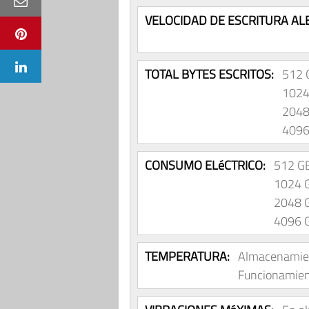
VELOCIDAD DE ESCRITURA AL
TOTAL BYTES ESCRITOS:
512 
1024
2048
4096
CONSUMO ELéCTRICO:
512 GB
1024 G
2048 G
4096 G
TEMPERATURA:
Almacenamien
Funcionamien