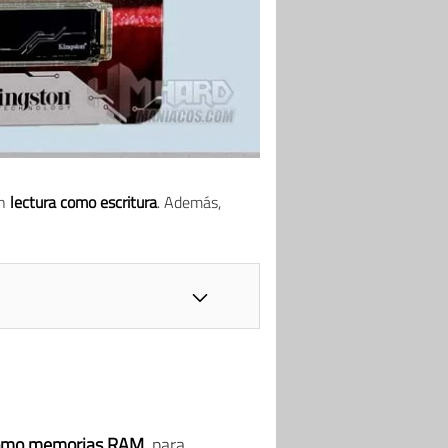
en
lectura como escritura
. Además,
 como memorias RAM
, para