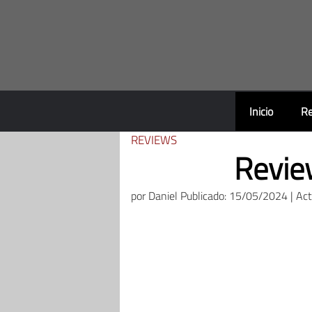
Saltar
al
contenido
Inicio
Re
REVIEWS
Revie
por
Daniel
Publicado: 15/05/2024 | Ac