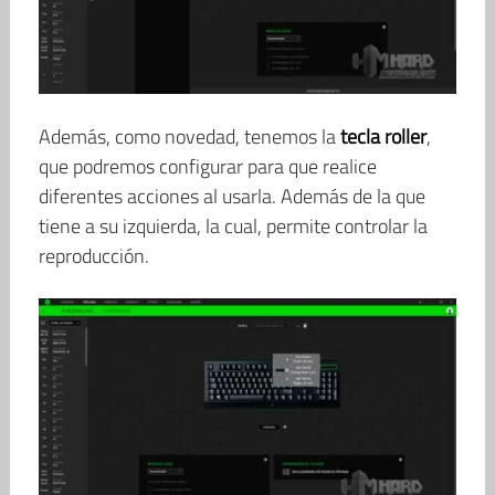
Además, como novedad, tenemos la
tecla roller
,
que podremos configurar para que realice
diferentes acciones al usarla. Además de la que
tiene a su izquierda, la cual, permite controlar la
reproducción.