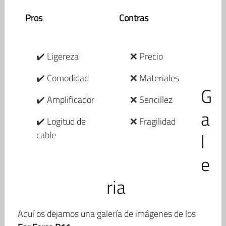
Pros
Contras
✔️ Ligereza
❌ Precio
✔️ Comodidad
❌ Materiales
G
✔️ Amplificador
❌ Sencillez
a
✔️ Logitud de
❌ Fragilidad
l
cable
e
ria
Aquí os dejamos una galería de imágenes de los