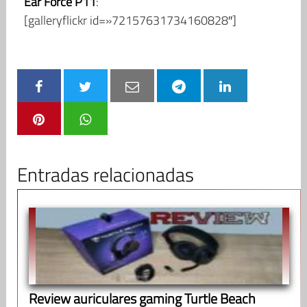
Ear Force P11
:
[galleryflickr id=»72157631734160828″]
Entradas relacionadas
Review auriculares gaming Turtle Beach