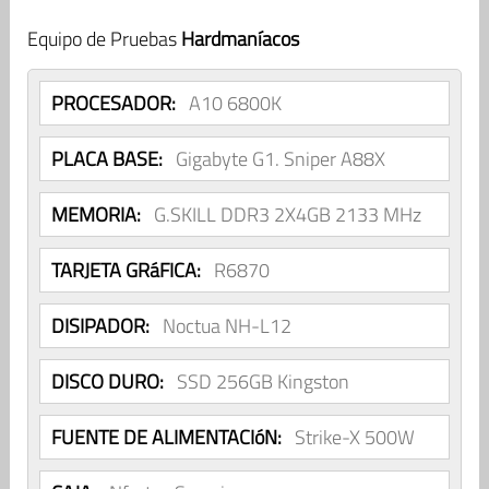
Equipo de Pruebas
Hardmaníacos
PROCESADOR:
A10 6800K
PLACA BASE:
Gigabyte G1. Sniper A88X
MEMORIA:
G.SKILL DDR3 2X4GB 2133 MHz
TARJETA GRáFICA:
R6870
DISIPADOR:
Noctua NH-L12
DISCO DURO:
SSD 256GB Kingston
FUENTE DE ALIMENTACIóN:
Strike-X 500W