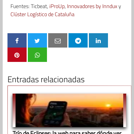
Fuentes: Ticbeat,
iProUp
,
Innovadores by Inndux
y
Clúster Logístico de Cataluña
Entradas relacionadas
Trío de Eclipses: la web para saber dónde ver