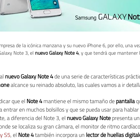
empresa de la icónica manzana y su nuevo iPhone 6, por ello, una ve
 Galaxy Note 3, el
nuevo Galaxy Note 4
, y que tendrá que mantener l
al
nuevo Galaxy Note 4
de una serie de características práct
hone
alcance su reinado absoluto, las cuales vamos a ir detal
dicar que el
Note 4
mantiene el mismo tamaño de
pantalla
qu
a entrar en muchos bolsillos y que se pueda usar para hablar 
e, a diferencia del Note 3, el
nuevo Galaxy Note
presenta u
onde se localiza su gran cámara, el monitor de ritmo cardíac
y S5
, el
Note 4
también incorpora un
lector de huellas digita