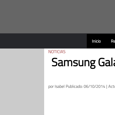
Saltar
al
contenido
Inicio
Re
NOTICIAS
Samsung Gala
por
Isabel
Publicado: 06/10/2014 | Act