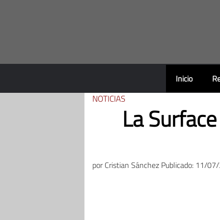
Saltar
al
contenido
Inicio
Re
NOTICIAS
La Surface
por
Cristian Sánchez
Publicado: 11/07