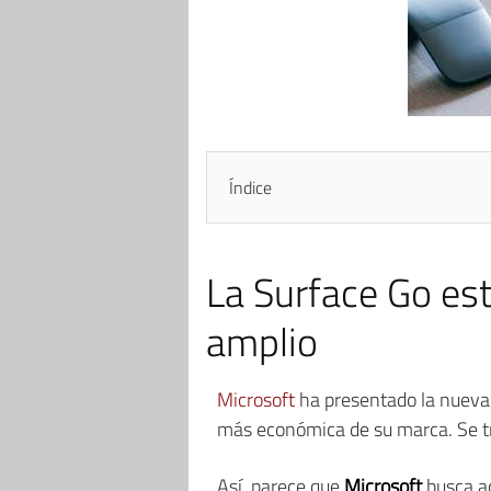
Índice
La Surface Go es
amplio
Microsoft
ha presentado la nueva 
más económica de su marca. Se tra
Así, parece que
Microsoft
busca ac