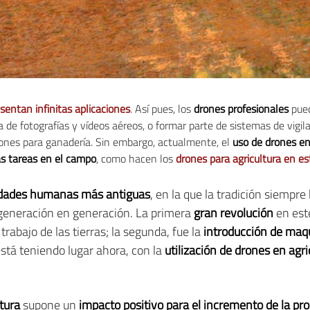
sentan infinitas aplicaciones
. Así pues, los
drones profesionales
pued
a de fotografías y vídeos aéreos, o formar parte de sistemas de vigil
rones para ganadería. Sin embargo, actualmente, el
uso de drones en
sas tareas en el campo
, como hacen los
drones para agricultura en es
idades humanas más antiguas
, en la que la tradición siempr
generación en generación. La primera
gran revolución
en est
trabajo de las tierras; la segunda, fue la
introducción de maqu
 está teniendo lugar ahora, con la
utilización de drones en agri
tura
supone un
impacto positivo para el incremento de la pr