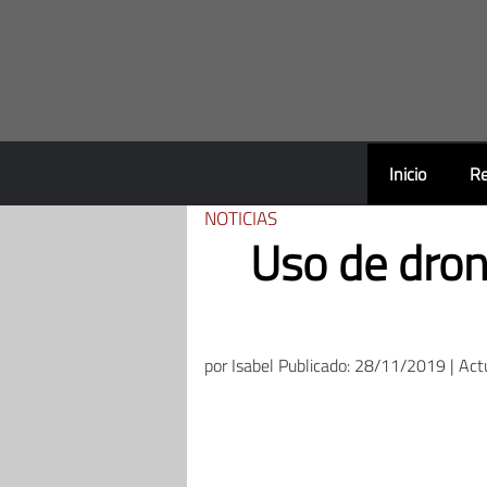
Saltar
al
contenido
Inicio
Re
NOTICIAS
Uso de drone
por
Isabel
Publicado: 28/11/2019 | Act