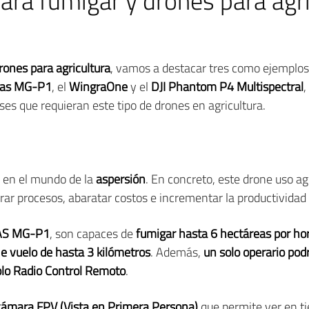
ara fumigar y drones para agri
rones para agricultura
, vamos a destacar tres como ejemplo
ras MG-P1
, el
WingraOne
y el
DJI Phantom P4 Multispectral
,
ses que requieran este tipo de drones en agricultura.
r en el mundo de la
aspersión
. En concreto, este drone uso ag
orar procesos, abaratar costos e incrementar la productividad
RAS MG-P1
, son capaces de
fumigar hasta 6 hectáreas por ho
e vuelo de hasta 3 kilómetros
. Además,
un solo operario pod
olo Radio Control Remoto
.
cámara FPV (Vista en Primera Persona)
que permite ver en ti