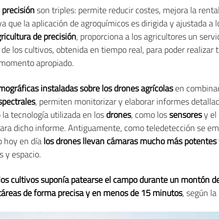
e precisión
son triples: permite reducir costes, mejora la rentab
a que la aplicación de agroquímicos es dirigida y ajustada a 
icultura de precisión
, proporciona a los agricultores un serv
d de los cultivos, obtenida en tiempo real, para poder realizar
el momento apropiado.
ográficas instaladas sobre los drones agrícolas
en combinac
spectrales
, permiten monitorizar y elaborar informes detalla
 la tecnología utilizada en los
drones
, como los
sensores
y el
s para dicho informe. Antiguamente, como teledetección se 
ro hoy en día
los drones llevan cámaras mucho más potentes 
s y espacio.
 los cultivos suponía patearse el campo durante un montón d
táreas de forma precisa y en menos de 15 minutos
, según la