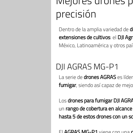
Mejores drones p
precisión
Dentro de la amplia variedad de
d
extensiones de cultivos
: el
DJI Ag
México, Latinoamérica y otros paí
DJI AGRAS MG-P1
La serie de
drones AGRAS
es líde
fumigar
, siendo así capaz de mej
Los
drones para fumigar DJI AG
un
rango de cobertura en alcance 
hasta 5 de estos drones con un s
El
AGRAS MG-P1
viene con una