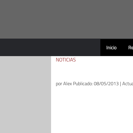
Saltar
al
contenido
Inicio
Re
NOTICIAS
por
Alex
Publicado: 08/05/2013 | Actu