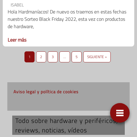
Varta inalámbrico
ISABEL
Hola Hardmaníacos! De nuevo os traemos en estas fechas
nuestro Sorteo Black Friday 2022, esta vez con productos
de hardware,
Leer más
1
2
3
…
5
SIGUIENTE »
Aviso legal y política de cookies
Todo sobre hardware y periféricos;
reviews, noticias, vídeos