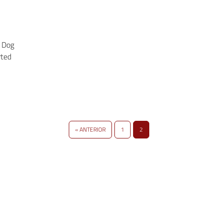
y Dog
rted
« ANTERIOR
1
2