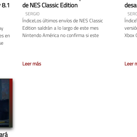
 8.1
de NES Classic Edition
desa
SERGIO
SERG
ÍndiceLos últimos envíos de NES Classic
Índice
Edition saldrán a lo largo de este mes
versi
by
Nintendo América no confirma si este
Xbox 
es en
se
Leer más
Leer 
ará